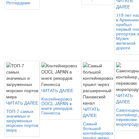
ЧИТАТЬ
Роттердаме
ДАЛЕЕ
119 лет на
в Армению
прибыл
первый пое
репортаж и
Музея
железной
дороги
ЧИТАТЬ ДАЛЕЕ
ЧИТАТЬ
Контейнеровоз
ДАЛЕЕ
ЧИТАТЬ ДАЛЕЕ
OOCL JAPAN в
книге рекордов
ЧИТАТЬ
Самоходн
ТОП-7 самых
Гиннесса
контейнер 
ДАЛЕЕ
значимых и
перевозки
загруженных
Самый
морепроду
морских портов
большой
мира
контейнеровоз
пршел через