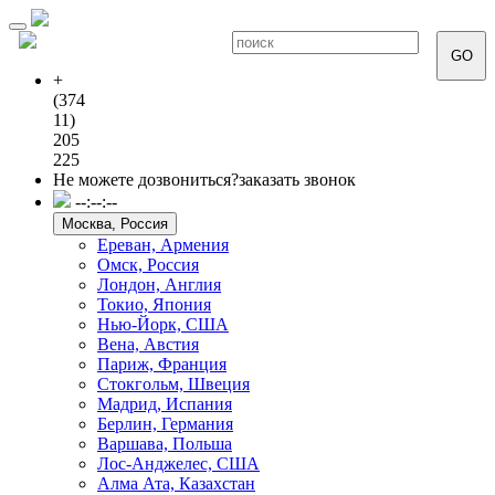
Toggle
navigation
GO
+
(374
11)
205
225
Не можете дозвониться?
заказать звонок
--:--:--
Москва, Россия
Ереван, Армения
Омск, Россия
Лондон, Англия
Токио, Япония
Нью-Йорк, США
Вена, Австия
Париж, Франция
Стокгольм, Швеция
Мадрид, Испания
Берлин, Германия
Варшава, Польша
Лос-Анджелес, США
Алма Ата, Казахстан