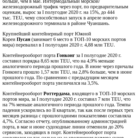
больше, чем в мае. Интермодальный морской/
железнодорожный трафик через порт, по предварительным
оценкам, вырос за I полугодие 2020 г. на 15%, до 444
тыс. TEU, чему способствовал запуск в апреле нового
железнодорожного терминала в районе Чуаншань.
Крупнейший контейнерный порт Южной
Кореи
Пусан
(занимает 6 место в ТОП-10 морских портов
мира) перевалил в I полугодии 2020 г. 4,88 млн TEU.
Контейнерооборот порта
Гонконг
за I полугодие 2020 г.
составил порядка 8,65 млн TEU, что на 4,9% меньше
аналогичного периода прошлого года. В июне через причалы
Гонконга прошло 1,57 млн TEU, на 2,8% больше, чем в июне
прошлого года. По сравнению с предыдущим месяцем
контейнерооборот порта увеличился на 3,5%.
Контейнерооборот
Роттердама
, входящего в ТОП-10 морских
портов мира, за I полугодие 2020 г. составил 7 млн TEU, что
на 7% меньше аналогичного периода прошлого года. Темпы
падения ускорились во II квартале, так как после первых трех
месяцев разница с прошлогодними показателями составляла
4,7%. Согласно отчету, опубликованному администрацией
порта, в мае и июне судоходные линии отменили до 20%
сервисов, заходящих в порт. Контейнерооборот порта
сократился не так сильно из-за увеличения размера судов.