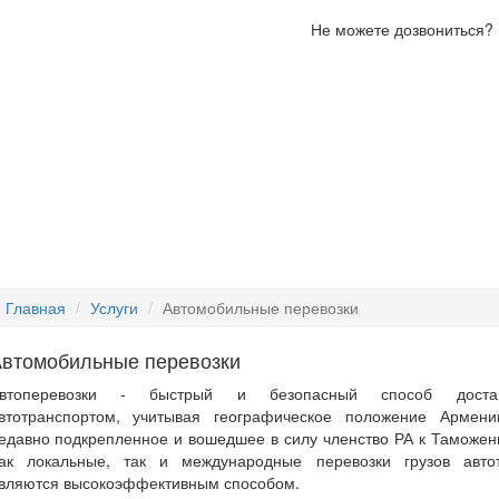
Не можете дозвониться?
заказать звонок
Морские
Перевозка
Перевозка
Страхование
перевозки
негабаритных
сборных
грузов
грузов
грузов
Главная
Услуги
Автомобильные перевозки
втомобильные перевозки
втоперевозки
-
быстрый
и
безопасный
способ
доста
втотранспортом
,
учитывая
географическое положение Армени
едавно
подкрепленное
и
вошедшее
в
силу
членство
РА
к
Таможен
ак
локальные
,
так
и
международные
перевозки
грузов
авто
вляются
высокоэффективным
способом
.