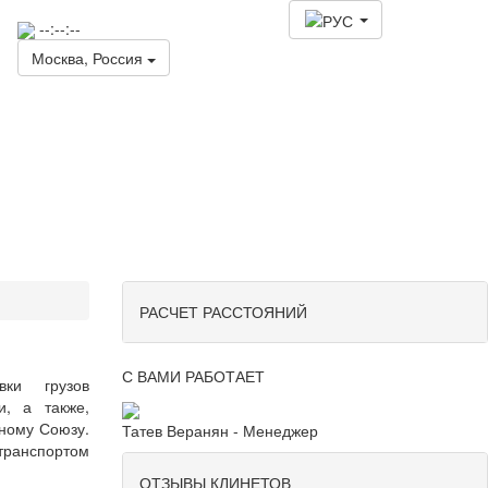
--:--:--
Москва, Россия
Таможенно-
брокерские
услуги
РАСЧЕТ РАССТОЯНИЙ
С ВАМИ РАБОТАЕТ
вки
грузов
и
,
а
также
,
ному
Союзу
.
Татев Веранян - Менеджер
транспортом
ОТЗЫВЫ КЛИНЕТОВ