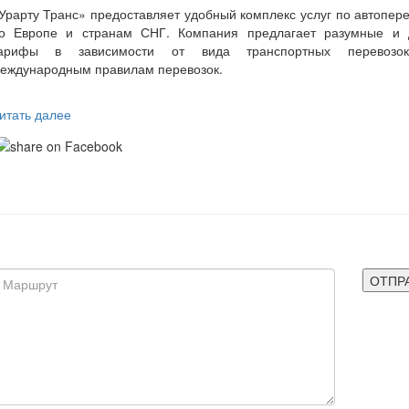
Урарту
Транс
»
предоставляет
удобный
комплекс
услуг
по
автопере
о
Европе
и
странам
СНГ
.
К
омпания предлагает
разумные
и 
арифы
в
зависимости
от
вида
транспортных
перевозо
еждународным
правилам
перевозок
.
итать далее
ОТПР