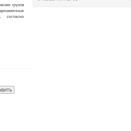
возке
грузов
динамичные
к
,
согласно
АВИТЬ