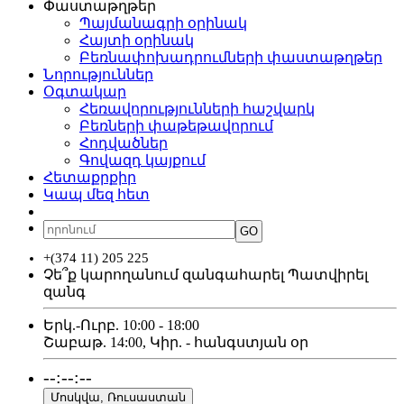
Փաստաթղթեր
Պայմանագրի օրինակ
Հայտի օրինակ
Բեռնափոխադրումների փաստաթղթեր
Նորություններ
Օգտակար
Հեռավորությունների հաշվարկ
Բեռների փաթեթավորում
Հոդվածներ
Գովազդ կայքում
Հետաքրքիր
Կապ մեզ հետ
ՀԱՅ
РУС
ENG
GO
+(374 11) 205 225
Չե՞ք կարողանում զանգահարել
Պատվիրել
զանգ
Երկ.-Ուրբ. 10:00 - 18:00
Շաբաթ. 14:00, Կիր. - հանգստյան օր
--:--:--
Մոսկվա, Ռուսաստան