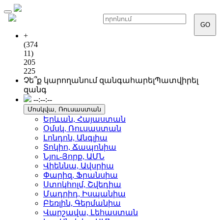
Toggle
navigation
GO
+
(374
11)
205
225
Չե՞ք կարողանում զանգահարել
Պատվիրել
զանգ
--:--:--
Մոսկվա, Ռուսաստան
Երևան, Հայաստան
Օմսկ, Ռուսաստան
Լոնդոն, Անգլիա
Տոկիո, Ճապոնիա
Նյու-Յորք, ԱՄՆ
Վիեննա, Ավսրիա
Փարիզ, Ֆրանսիա
Ստոկհոլմ, Շվեդիա
Մադրիդ, Իսպանիա
Բեռլին, Գերմանիա
Վարշավա, Լեհաստան