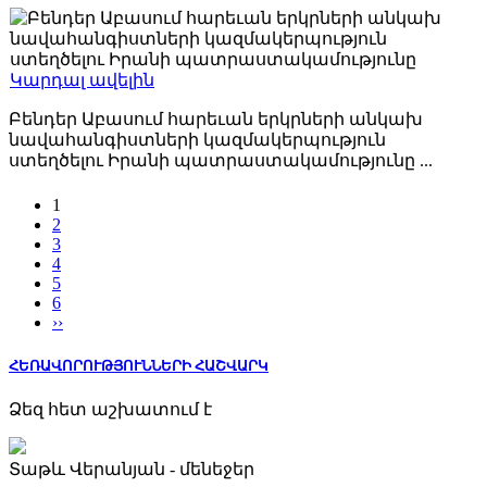
Կարդալ ավելին
Բենդեր Աբասում հարեւան երկրների անկախ
նավահանգիստների կազմակերպություն
ստեղծելու Իրանի պատրաստակամությունը ...
1
2025-05-26
2
3
4
5
6
››
ՀԵՌԱՎՈՐՈՒԹՅՈՒՆՆԵՐԻ ՀԱՇՎԱՐԿ
Ձեզ հետ աշխատում է
Տաթև Վերանյան - մենեջեր