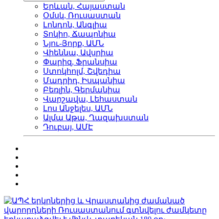
Երևան, Հայաստան
Օմսկ, Ռուսաստան
Լոնդոն, Անգլիա
Տոկիո, Ճապոնիա
Նյու-Յորք, ԱՄՆ
Վիեննա, Ավսրիա
Փարիզ, Ֆրանսիա
Ստոկհոլմ, Շվեդիա
Մադրիդ, Իսպանիա
Բեռլին, Գերմանիա
Վարշավա, Լեհաստան
Լոս Անջելես, ԱՄՆ
Ալմա Աթա, Ղազախստան
Դուբայ, ԱՄԷ